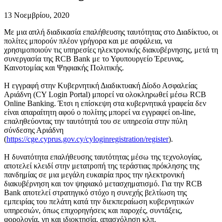
13 Νοεμβρίου, 2020
Με μια απλή διαδικασία επαλήθευσης ταυτότητας στο Διαδίκτυο, οι
πολίτες μπορούν πλέον γρήγορα και με ασφάλεια, να
χρησιμοποιούν τις υπηρεσίες ηλεκτρονικής διακυβέρνησης, μετά τη
συνεργασία της RCB Bank με το Υφυπουργείο Έρευνας,
Καινοτομίας και Ψηφιακής Πολιτικής.
Η εγγραφή στην Κυβερνητική Διαδικτυακή Δίοδο Ασφαλείας
Αριάδνη (CY Login Portal) μπορεί να ολοκληρωθεί μέσω RCB
Online Banking. Έτσι η επίσκεψη στα κυβερνητικά γραφεία δεν
είναι απαραίτητη αφού ο πολίτης μπορεί να εγγραφεί on-line,
επαληθεύοντας την ταυτότητά του σε υπηρεσία στην πύλη
σύνδεσης Αριάδνη
(
https://cge.cyprus.gov.cy/cyloginregistration/register
).
Η δυνατότητα επαλήθευσης ταυτότητας μέσω της τεχνολογίας,
αποτελεί κλειδί στην μετατροπή της τεράστιας πρόκλησης της
πανδημίας σε μια μεγάλη ευκαιρία προς την ηλεκτρονική
διακυβέρνηση και τον ψηφιακό μετασχηματισμό. Για την RCB
Bank αποτελεί στρατηγικό στόχο η συνεχής βελτίωση της
εμπειρίας του πελάτη κατά την διεκπεραίωση κυβερνητικών
υπηρεσιών, όπως επιχορηγήσεις και παροχές, συντάξεις,
φορολογία, γη και ιδιοκτησία, απασχόληση κλπ.