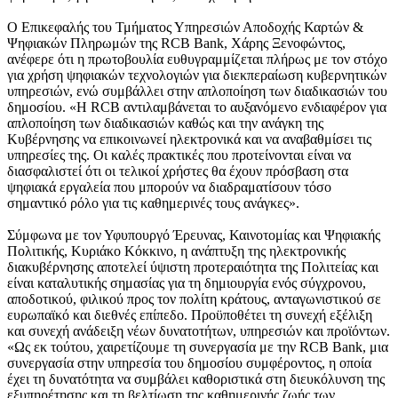
O Επικεφαλής του Τμήματος Υπηρεσιών Αποδοχής Καρτών &
Ψηφιακών Πληρωμών της RCB Bank, Χάρης Ξενοφώντος,
ανέφερε ότι η πρωτοβουλία ευθυγραμμίζεται πλήρως με τον στόχο
για χρήση ψηφιακών τεχνολογιών για διεκπεραίωση κυβερνητικών
υπηρεσιών, ενώ συμβάλλει στην απλοποίηση των διαδικασιών του
δημοσίου. «Η RCB αντιλαμβάνεται το αυξανόμενο ενδιαφέρον για
απλοποίηση των διαδικασιών καθώς και την ανάγκη της
Κυβέρνησης να επικοινωνεί ηλεκτρονικά και να αναβαθμίσει τις
υπηρεσίες της. Οι καλές πρακτικές που προτείνονται είναι να
διασφαλιστεί ότι οι τελικοί χρήστες θα έχουν πρόσβαση στα
ψηφιακά εργαλεία που μπορούν να διαδραματίσουν τόσο
σημαντικό ρόλο για τις καθημερινές τους ανάγκες».
Σύμφωνα με τον Υφυπουργό Έρευνας, Καινοτομίας και Ψηφιακής
Πολιτικής, Κυριάκο Κόκκινο, η ανάπτυξη της ηλεκτρονικής
διακυβέρνησης αποτελεί ύψιστη προτεραιότητα της Πολιτείας και
είναι καταλυτικής σημασίας για τη δημιουργία ενός σύγχρονου,
αποδοτικού, φιλικού προς τον πολίτη κράτους, ανταγωνιστικού σε
ευρωπαϊκό και διεθνές επίπεδο. Προϋποθέτει τη συνεχή εξέλιξη
και συνεχή ανάδειξη νέων δυνατοτήτων, υπηρεσιών και προϊόντων.
«Ως εκ τούτου, χαιρετίζουμε τη συνεργασία με την RCB Bank, μια
συνεργασία στην υπηρεσία του δημοσίου συμφέροντος, η οποία
έχει τη δυνατότητα να συμβάλει καθοριστικά στη διευκόλυνση της
εξυπηρέτησης και τη βελτίωση της καθημερινής ζωής των